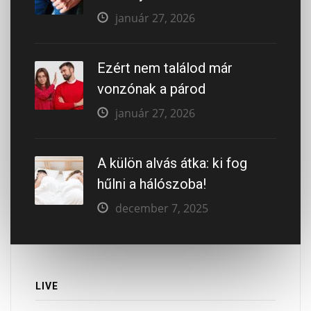
január 27, 2026
Ezért nem találod már
vonzónak a párod
január 27, 2026
A külön alvás átka: ki fog
hűlni a hálószoba!
december 7, 2025
LIVE