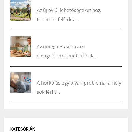
7 tipp az energiaszint növelésére
Az új év új lehetőségeket hoz.
Érdemes felfedez...
Miért fontos az omega-3 a férfiak számára?
Az omega-3 zsírsavak
elengedhetetlenek a férfia...
Horkolás és férfi hormonok
A horkolás egy olyan probléma, amely
sok férfit...
KATEGÓRIÁK