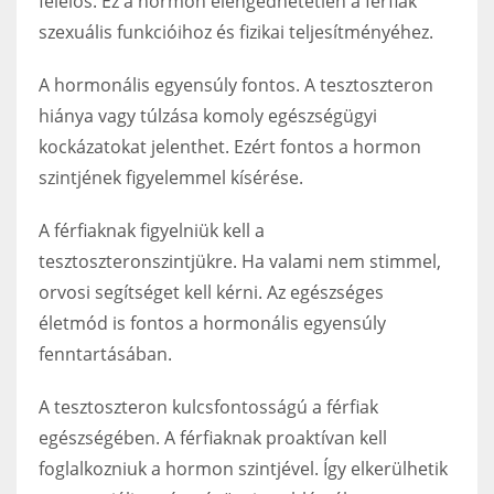
felelős. Ez a hormon elengedhetetlen a férfiak
szexuális funkcióihoz és fizikai teljesítményéhez.
A hormonális egyensúly fontos. A tesztoszteron
hiánya vagy túlzása komoly egészségügyi
kockázatokat jelenthet. Ezért fontos a hormon
szintjének figyelemmel kísérése.
A férfiaknak figyelniük kell a
tesztoszteronszintjükre. Ha valami nem stimmel,
orvosi segítséget kell kérni. Az egészséges
életmód is fontos a hormonális egyensúly
fenntartásában.
A tesztoszteron kulcsfontosságú a férfiak
egészségében. A férfiaknak proaktívan kell
foglalkozniuk a hormon szintjével. Így elkerülhetik