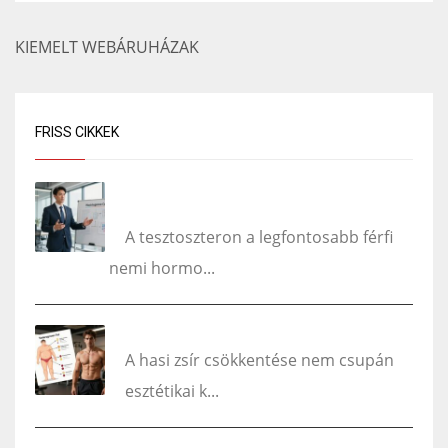
KIEMELT WEBÁRUHÁZAK
FRISS CIKKEK
Túl magas tesztoszteron szint férfiaknál mit
okozhat?
A tesztoszteron a legfontosabb férfi
nemi hormo...
A hasi zsír és a tesztoszteron kapcsolata
A hasi zsír csökkentése nem csupán
esztétikai k...