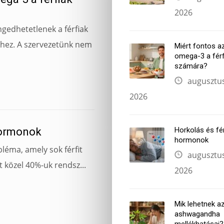
2026
ngedhetetlenek a férfiak
hez. A szervezetünk nem
Miért fontos a
omega-3 a férf
számára?
augusztus
2026
hormonok
Horkolás és fér
hormonok
léma, amely sok férfit
augusztus
t közel 40%-uk rendsz...
2026
Mik lehetnek a
ashwagandha
mellékhatásai​?