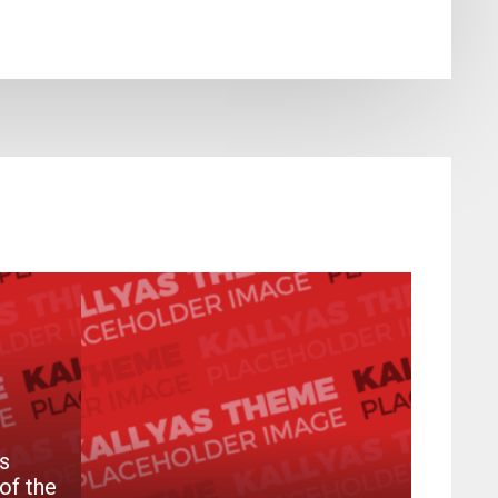
s
of the