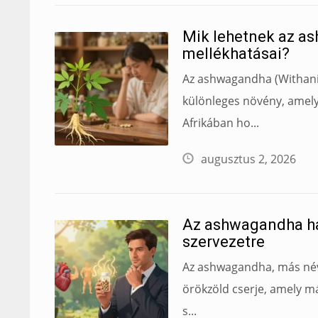
Mik lehetnek az a
mellékhatásai​?
Az ashwagandha (Withani
különleges növény, amely
Afrikában ho...
augusztus 2, 2026
Az ashwagandha hat
szervezetre
Az ashwagandha, más néve
örökzöld cserje, amely m
s...