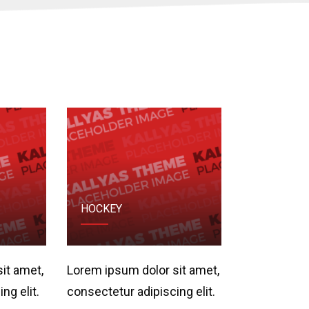
HOCKEY
it amet,
Lorem ipsum dolor sit amet,
ng elit.
consectetur adipiscing elit.