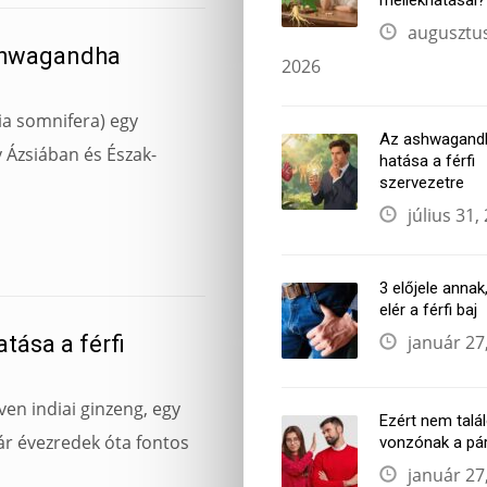
augusztus
shwagandha
2026
a somnifera) egy
Az ashwagand
 Ázsiában és Észak-
hatása a férfi
szervezetre
július 31,
3 előjele annak
elér a férfi baj
ása a férfi
január 27
n indiai ginzeng, egy
Ezért nem talá
ár évezredek óta fontos
vonzónak a pá
január 27