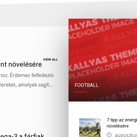
VIEW ALL
int növelésére
 hoz. Érdemes felfedezni
reket, amelyek segít...
FOOTBALL
7 tipp az energ
növelésére
augusztus
ega-3 a férfiak