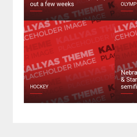
out a few weeks
OLYMP
Nebra
& Stan
semifi
HOCKEY