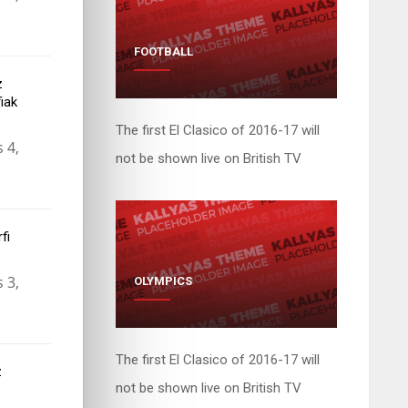
FOOTBALL
z
iak
The first El Clasico of 2016-17 will
 4,
not be shown live on British TV
fi
 3,
OLYMPICS
The first El Clasico of 2016-17 will
z
not be shown live on British TV