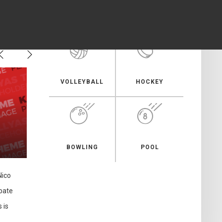
BASKETBALL
SOCCER
VOLLEYBALL
HOCKEY
FOOTBALL
VOLLEYBALL
BOWLING
POOL
Nico
The first El Clasico of
Polish Women’s
bate
2016-17 will not be
Volleyball champions
s is
shown live on British TV
Chemik Police beat BKS
Bielsko-Biała 3-1