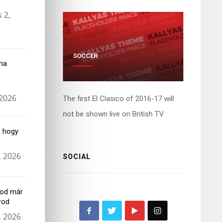
 2,
SOCCER
ha
 2026
The first El Clasico of 2016-17 will
not be shown live on British TV
, hogy
, 2026
SOCIAL
lod már
rod
, 2026