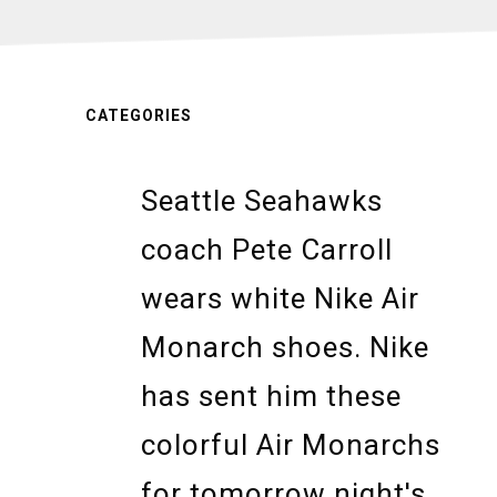
CATEGORIES
Seattle Seahawks
coach Pete Carroll
wears white Nike Air
Monarch shoes. Nike
has sent him these
colorful Air Monarchs
for tomorrow night's