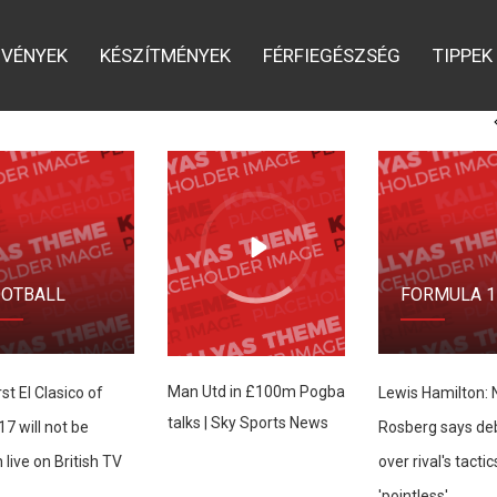
o a huge victory over the Raiders
day night, and his presence
VÉNYEK
KÉSZÍTMÉNYEK
FÉRFIEGÉSZSÉG
TIPPEK
nsas City very dangerous.
OOTBALL
FORMULA 1
Man Utd in £100m Pogba
rst El Clasico of
Lewis Hamilton: 
talks | Sky Sports News
7 will not be
Rosberg says de
live on British TV
over rival's tactic
'pointless'