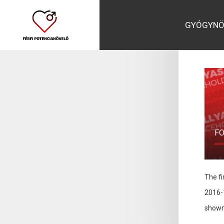
Chiefs t
on Thurs
GYÓGYNÖ
makes Ka
VOLLEYBALL
FORMULA 1
F
Polish Women’s
Lewis Hamilton: Nico
The fi
Volleyball champions
Rosberg says debate
2016-1
Chemik Police beat BKS
over rival's tactics is
shown 
Bielsko-Biała 3-1
'pointless'