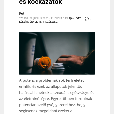
és kockázatok
Peti
SZERDA, 28 JÚNIUS 2023
/
PUBLISHED IN
AJÁNLOTT
0
KÉSZÍTMÉNYEK
,
FÉRFIEGÉSZSÉG
A potencia problémák sok férfi életét
érintik, és ezek az állapotok jelentős
hatással lehetnek a szexuális egészségre és
az életminőségre. Egyre többen fordulnak
potencianövelő gyógyszerekhez, hogy
segítsenek megoldani ezeket a