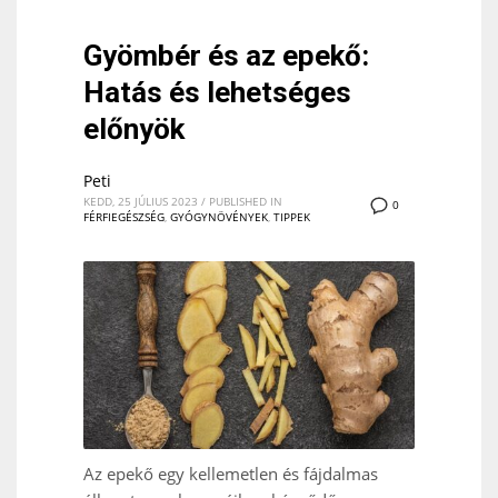
Gyömbér és az epekő:
Hatás és lehetséges
előnyök
Peti
KEDD, 25 JÚLIUS 2023
/
PUBLISHED IN
0
FÉRFIEGÉSZSÉG
,
GYÓGYNÖVÉNYEK
,
TIPPEK
Az epekő egy kellemetlen és fájdalmas