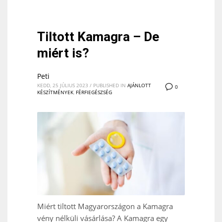
Tiltott Kamagra – De
miért is?
Peti
KEDD, 25 JÚLIUS 2023
/
PUBLISHED IN
AJÁNLOTT
0
KÉSZÍTMÉNYEK
,
FÉRFIEGÉSZSÉG
Miért tiltott Magyarországon a Kamagra
vény nélküli vásárlása? A Kamagra egy