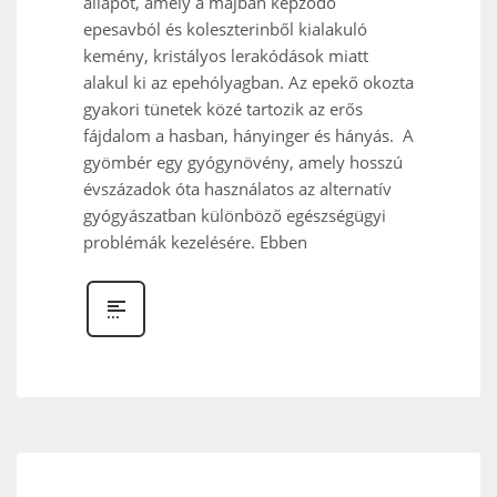
állapot, amely a májban képződő
epesavból és koleszterinből kialakuló
kemény, kristályos lerakódások miatt
alakul ki az epehólyagban. Az epekő okozta
gyakori tünetek közé tartozik az erős
fájdalom a hasban, hányinger és hányás. A
gyömbér egy gyógynövény, amely hosszú
évszázadok óta használatos az alternatív
gyógyászatban különböző egészségügyi
problémák kezelésére. Ebben