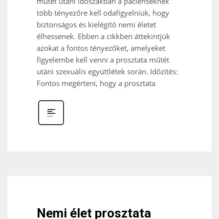
műtét utáni időszakban a pácienseknek
több tényezőre kell odafigyelniük, hogy
biztonságos és kielégítő nemi életet
élhessenek. Ebben a cikkben áttekintjük
azokat a fontos tényezőket, amelyeket
figyelembe kell venni a prosztata műtét
utáni szexuális együttlétek során. Időzítés:
Fontos megérteni, hogy a prosztata
Nemi élet prosztata