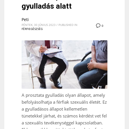
gyulladás alatt
Peti
PÉNTEK, 30 JÚNIUS 2023
/
PUBLISHED IN
0
FÉRFIEGÉSZSÉG
A prosztata gyulladás olyan állapot, amely
befolyásolhatja a férfiak szexuális életét. Ez
a gyulladásos állapot kellemetlen
tünetekkel járhat, és számos kérdést vet fel
a szexuális tevékenységgel kapcsolatban.